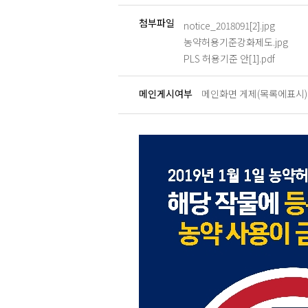
첨부파일
notice_2018091[2].jpg
농약허용기준강화제도.jpg
PLS 허용기준 안[1].pdf
메인게시여부
메인화면 게제(목록에표시)