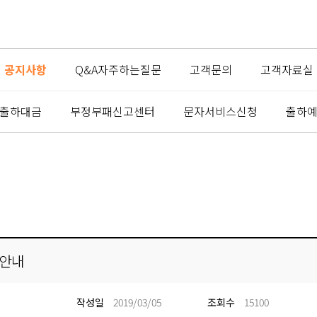
공지사항
Q&A자주하는질문
고객문의
고객자료실
출하대금
부정부패신고센터
문자서비스신청
출하
재안내
작성일
2019/03/05
조회수
15100