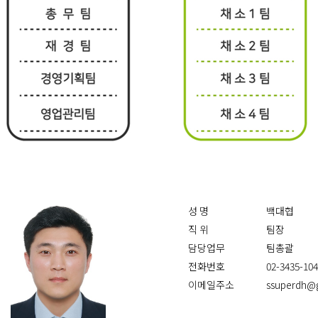
성 명
백대협
직 위
팀장
담당업무
팀총괄
전화번호
02-3435-10
이메일주소
ssuperdh@