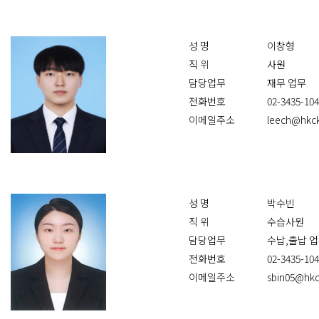
성 명
이창형
직 위
사원
담당업무
재무 업무
전화번호
02-3435-10
이메일주소
leech@hkck
성 명
박수빈
직 위
수습사원
담당업무
수납,출납 
전화번호
02-3435-10
이메일주소
sbin05@hkc