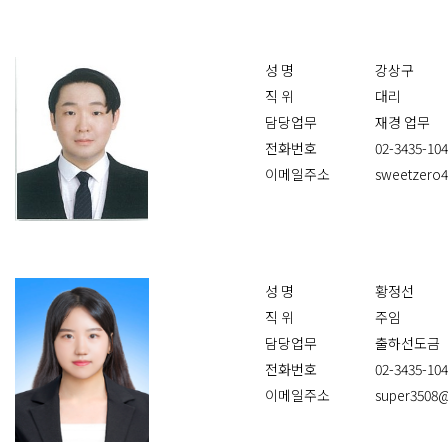
성 명
강상구
직 위
대리
담당업무
재경 업무
전화번호
02-3435-10
이메일주소
sweetzero
성 명
황정선
직 위
주임
담당업무
출하선도금
전화번호
02-3435-10
이메일주소
super3508