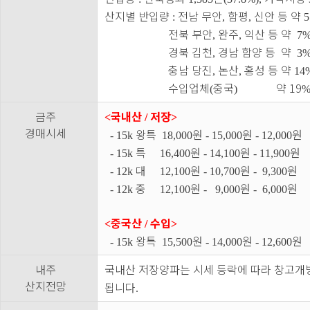
산지별 반입량
전남 무안
함평
신안 등 약
:
,
,
5
전북 부안
완주
익산 등 약
,
,
7%
경북 김천
경남 함양 등 약
,
3%
충남 당진
논산
홍성 등 약
,
,
14
수입업체
중국
약 19
(
)
금주
국내산
저장
<
/
>
경매시세
왕특
원
원
원
- 15k
18,000
- 15,000
- 12,000
특
원
원
원
- 15k
16,400
- 14,100
- 11,900
대
원
원
원
- 12k
12,100
- 10,700
- 9,300
중
원
원
원
- 12k
12,100
- 9,000
- 6,000
중국산
수입
<
/
>
왕특
원
원
원
- 15k
15,500
- 14,000
- 12,600
내주
국내산 저장양파는 시세 등락에 따라 창고개
산지전망
됩니다
.