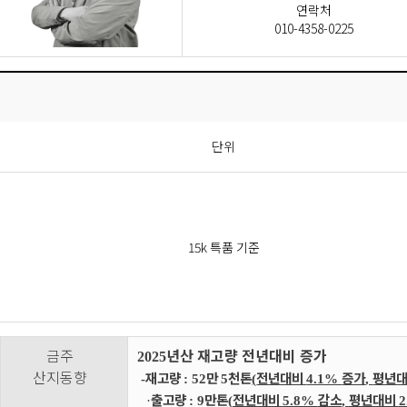
연락처
010-4358-0225
단위
15k 특품 기준
금주
년산 재고량 전년대비 증가
2025
산지동향
재고량
만
천톤
전년대비
증가
평년
-
: 52
5
(
4.1%
,
출고량
만톤
전년대비
감소
평년대비
·
: 9
(
5.8%
,