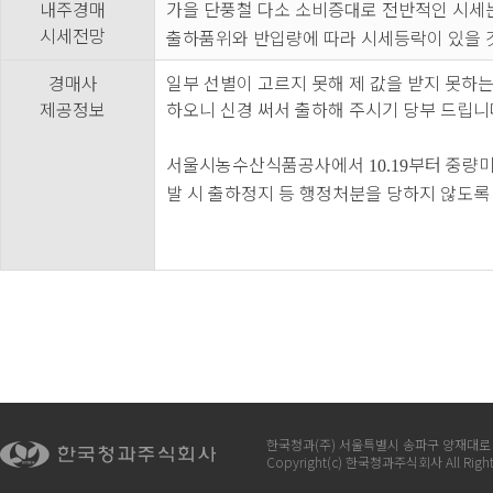
내주경매
가을 단풍철 다소 소비증대로 전반적인 시세
시세전망
출하품위와 반입량에 따라 시세등락이 있을
경매사
일부 선별이 고르지 못해 제 값을 받지 못하는
제공정보
하오니 신경 써서 출하해 주시기 당부 드립
서울시농수산식품공사에서
부터 중량미
10.19
발 시 출하정지 등 행정처분을 당하지 않도
한국청과(주) 서울특별시 송파구 양재대로 932 
Copyright(c) 한국청과주식회사 All Right