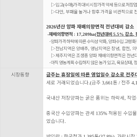
▷
입고
수매
가격 대비 시장가격 약세 등으로 저장
(
)
▷
다만
부패율 높거나 향후 가격을 비관적으로 
,
년산 양파 재배의향면적 전년대비 감소
2026
재배의향면적
전년대비
감소
-
: 17,209ha
(
5.5%
,
양파가격 하락에 따른 수익성 악화
양파수입 고령화 
·
,
▷
전남지역은 양배추
영남지역은 창녕
합천
의
,
,
,
▷
제주지역은 조생종 양파 재배의향면적은 전년
아직 영농계획 수립하지 않은 농가 있고
육묘상태
정
·
,
,
시장동향
금주는 휴장일에 따른 영업일수 감소로 전
세로 거래되었습니다
금주
톤
전주
.(
3,661
/
4,
국내산 저장양파는 굵은 품위는 하락세
작업
,
중국산 수입양파는 관세
적용된 수입물
135%
었습니다
.
반입량
한국청과
톤
가락시장
:
1,385
(37.8%),